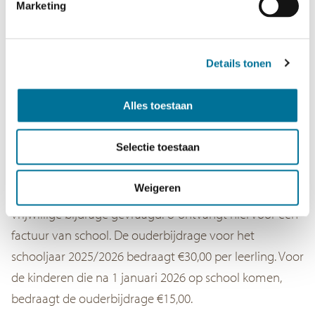
Marketing
Maar de OC kan het niet alleen! Zonder uw hulp bij al
deze leuke evenementen kunnen ze geen doorgang
vinden
Details tonen
Ouderbijdrage
Alles toestaan
Om deze activiteiten te kunnen organiseren en de
Selectie toestaan
kinderen een aantal extraatjes te kunnen geven (zoals
sinterklaascadeautjes, kerstattenties, een ijsje op de
Weigeren
sportdag) wordt aan de ouders van de leerlingen een
vrijwillige bijdrage gevraagd. U ontvangt hiervoor een
factuur van school. De ouderbijdrage voor het
schooljaar 2025/2026 bedraagt €30,00 per leerling. Voor
de kinderen die na 1 januari 2026 op school komen,
bedraagt de ouderbijdrage €15,00.