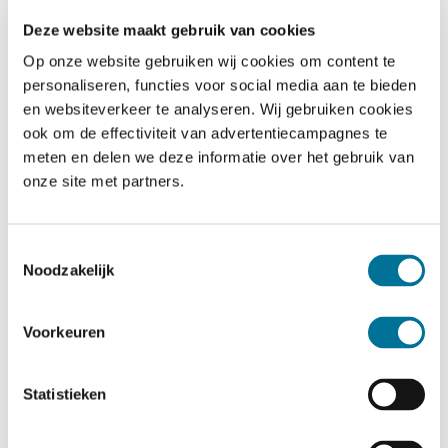
Deze website maakt gebruik van cookies
Op onze website gebruiken wij cookies om content te
personaliseren, functies voor social media aan te bieden
en websiteverkeer te analyseren. Wij gebruiken cookies
Wat doet de Oudercommissie?
ook om de effectiviteit van advertentiecampagnes te
meten en delen we deze informatie over het gebruik van
onze site met partners.
De Oudercommissie (OC) bestaat uit een groep ouders
die in nauwe samenwerking met de leerkrachten
allerlei activiteiten voor de school organiseert. Hierbij
Toestemmingsselectie
Noodzakelijk
kunt u denken aan het schoolreisje, de
Kinderboekenweek, Sinterklaas, Kerst, projectweek en
nog veel meer. Daarnaast zorgen we regelmatig voor
Voorkeuren
wat lekkers voor kinderen en ouders, zoals bij
verschillende sportactiviteiten, de eerste schooldag en
Statistieken
de avond4daagse.