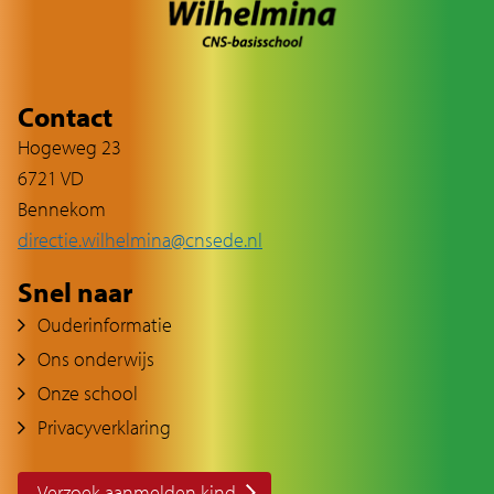
Contact
Hogeweg 23
6721 VD
Bennekom
directie.wilhelmina@cnsede.nl
Snel naar
Ouderinformatie
Ons onderwijs
Onze school
Privacyverklaring
Verzoek aanmelden kind