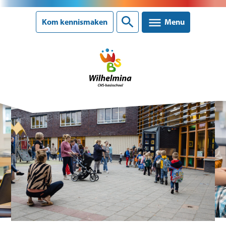
Sluiten
Kom kennismaken
Menu
Onze school
Ons onderwijs
Ouderinformatie
Nieuws
Agenda