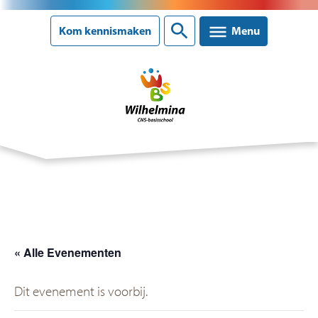
Sluiten
Kom kennismaken
Menu
Onze school
Ons onderwijs
Ouderinformatie
« Alle Evenementen
Nieuws
Dit evenement is voorbij.
Agenda