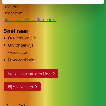
6721 VD
Bennekom
directie.wilhelmina@cnsede.nl
Snel naar
Ouderinformatie
Ons onderwijs
Onze school
Privacyverklaring
Verzoek aanmelden kind
Bij ons werken