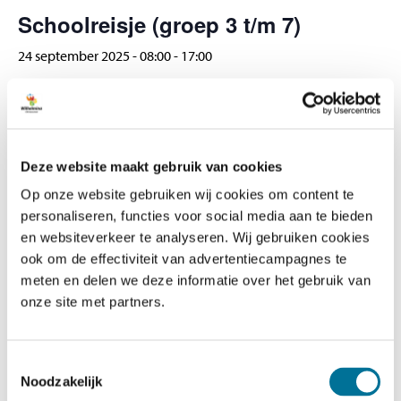
Veelgestelde vragen
Schoolreisje (groep 3 t/m 7)
Contact
24 september 2025 - 08:00
-
17:00
GEGEVENS
Datum:
24 september 2025
Deze website maakt gebruik van cookies
Op onze website gebruiken wij cookies om content te
Tijd:
personaliseren, functies voor social media aan te bieden
08:00 - 17:00
en websiteverkeer te analyseren. Wij gebruiken cookies
ook om de effectiviteit van advertentiecampagnes te
meten en delen we deze informatie over het gebruik van
Afstemmingsgesprekken (groep 3 t/m 8)
Schoolfotograaf
onze site met partners.
Toestemmingsselectie
Noodzakelijk